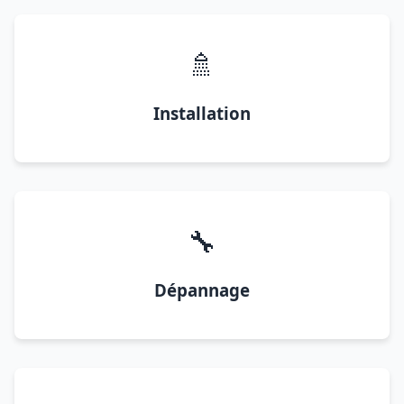
🚿
Installation
🔧
Dépannage