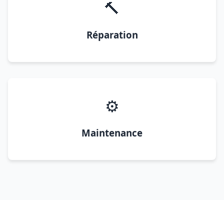
🔨
Réparation
⚙️
Maintenance