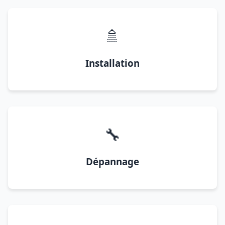
🚿
Installation
🔧
Dépannage