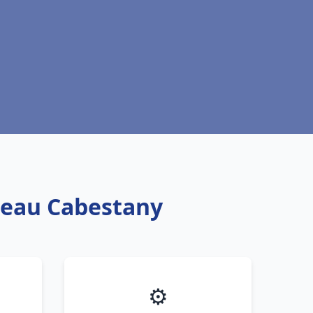
e eau Cabestany
⚙️