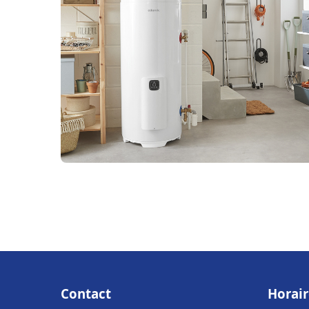
Contact
Horair