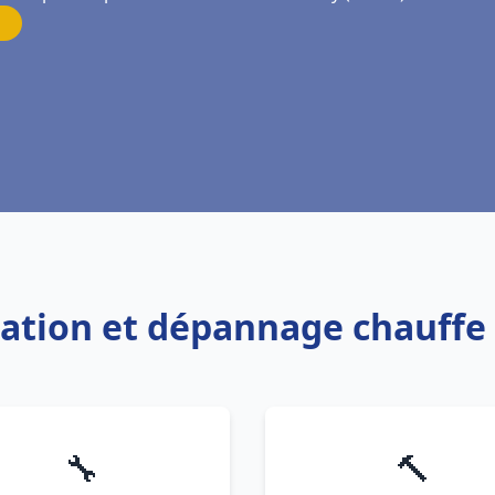
llation et dépannage chauff
🔧
🔨