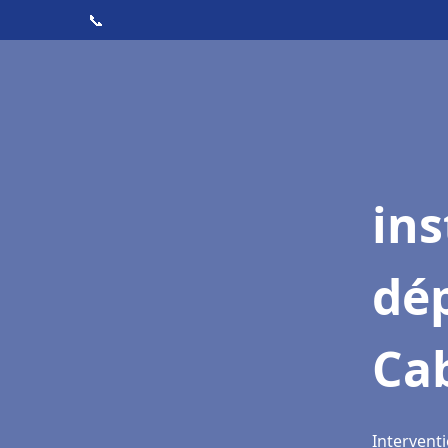
📞
ins
dé
Ca
Intervent