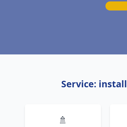
Service: insta
🚿