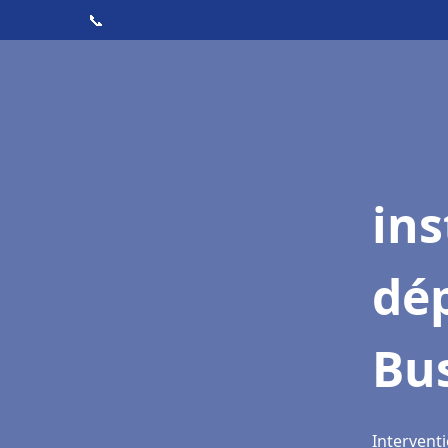
📞
ins
dé
Bu
Intervent