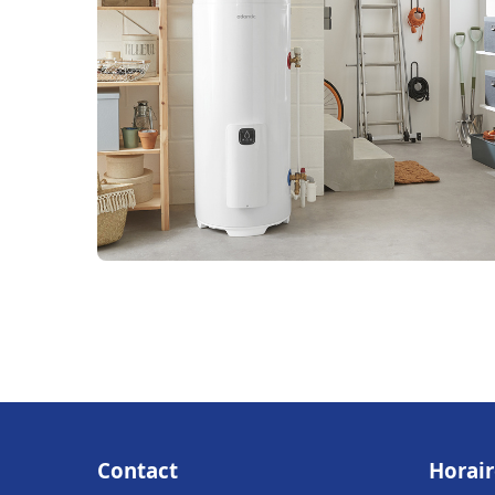
Contact
Horair