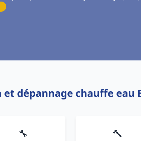
on et dépannage chauffe eau
🔧
🔨