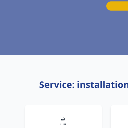
Service: installati
🚿