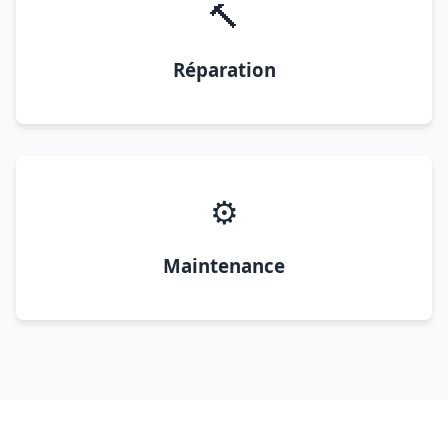
🔨
Réparation
⚙️
Maintenance