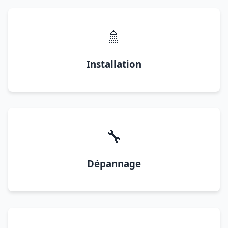
🚿
Installation
🔧
Dépannage