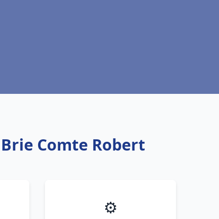
u Brie Comte Robert
⚙️