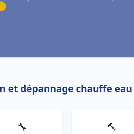
ion et dépannage chauffe ea
🔧
🔨