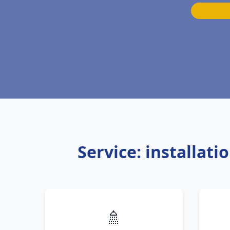
Service: installat
🚿