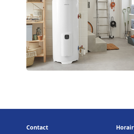
Contact
Horair