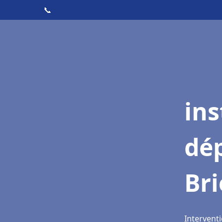
📞
ins
dé
Br
Intervent