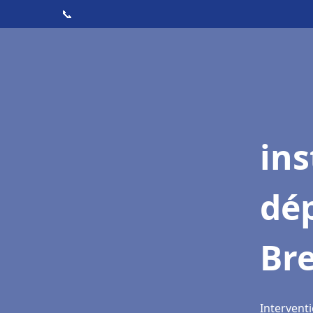
📞
ins
dé
Bre
Interventi