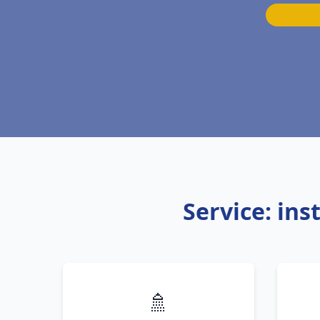
Service: ins
🚿