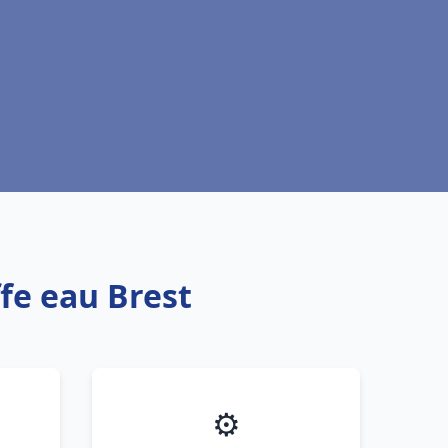
fe eau Brest
⚙️