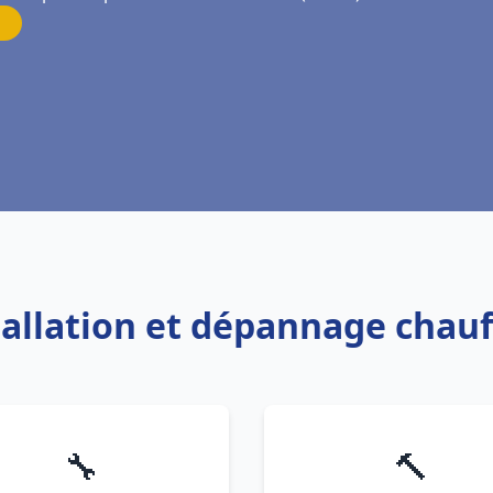
tallation et dépannage chauf
🔧
🔨