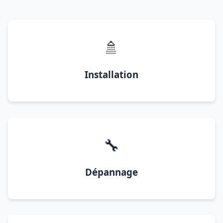
🚿
Installation
🔧
Dépannage