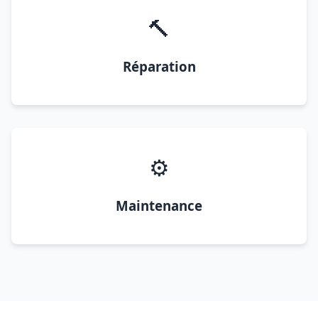
🔨
Réparation
⚙️
Maintenance