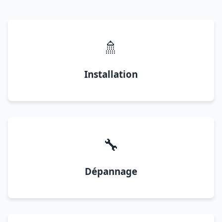
🚿
Installation
🔧
Dépannage