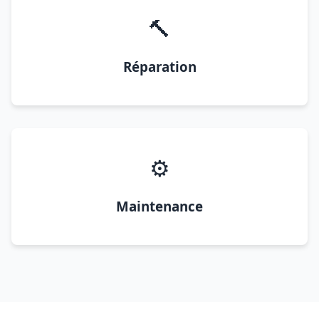
🔨
Réparation
⚙️
Maintenance