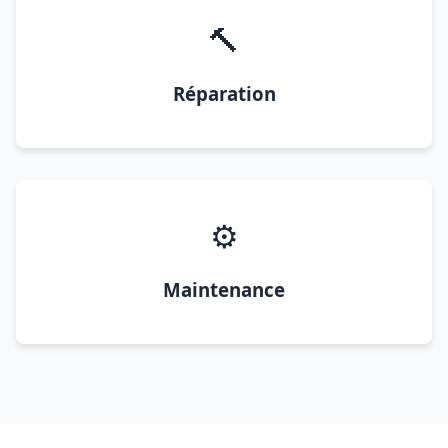
🔨
Réparation
⚙️
Maintenance