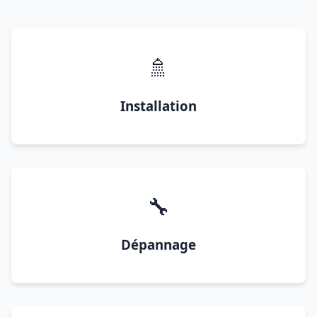
🚿
Installation
🔧
Dépannage