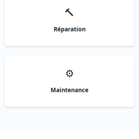
🔨
Réparation
⚙️
Maintenance