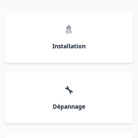
🚿
Installation
🔧
Dépannage