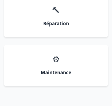
🔨
Réparation
⚙️
Maintenance