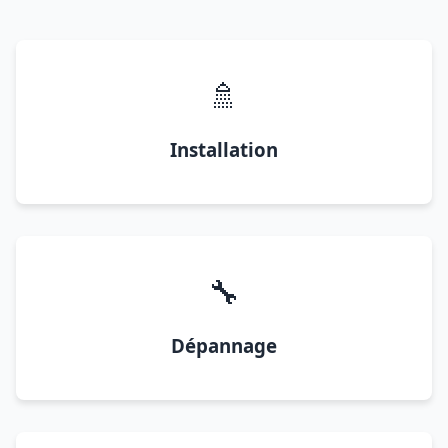
🚿
Installation
🔧
Dépannage