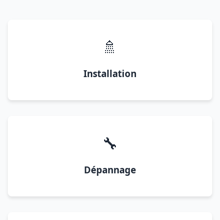
🚿
Installation
🔧
Dépannage