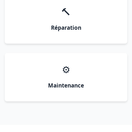
🔨
Réparation
⚙️
Maintenance