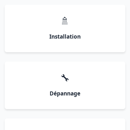
🚿
Installation
🔧
Dépannage