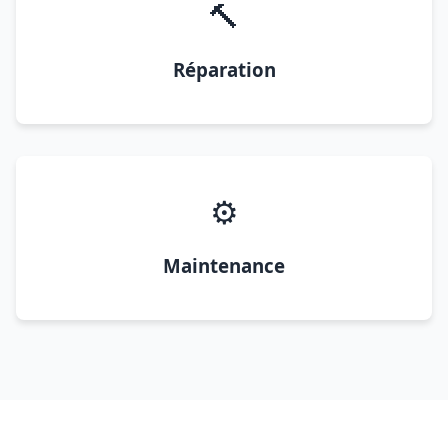
🔨
Réparation
⚙️
Maintenance