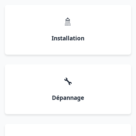
🚿
Installation
🔧
Dépannage