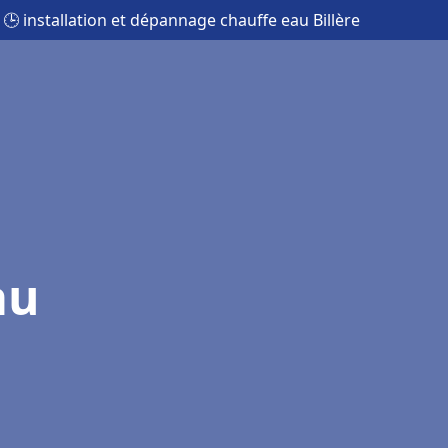
🕒 installation et dépannage chauffe eau Billère
au