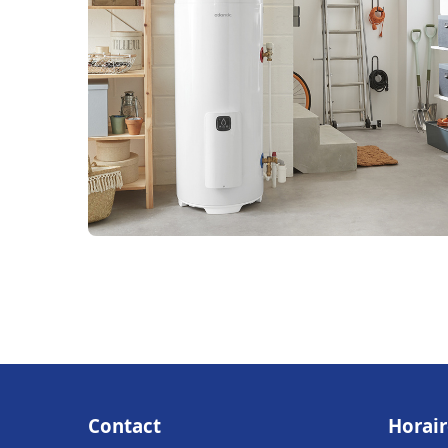
Contact
Horair