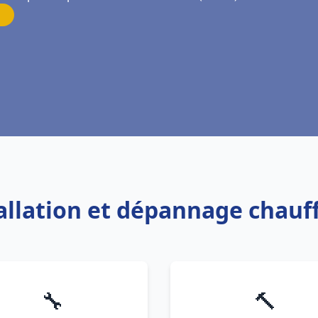
tallation et dépannage chauff
🔧
🔨