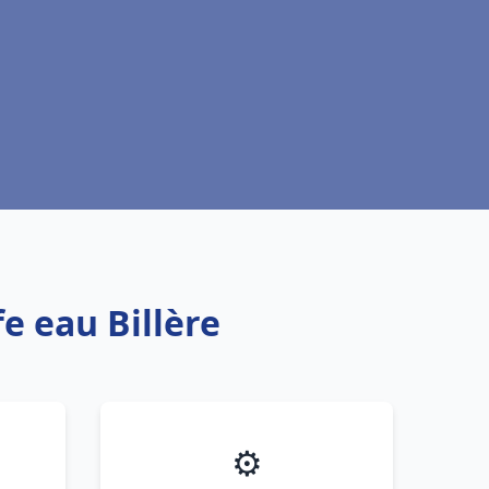
e eau Billère
⚙️