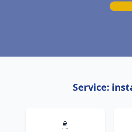
Service: ins
🚿