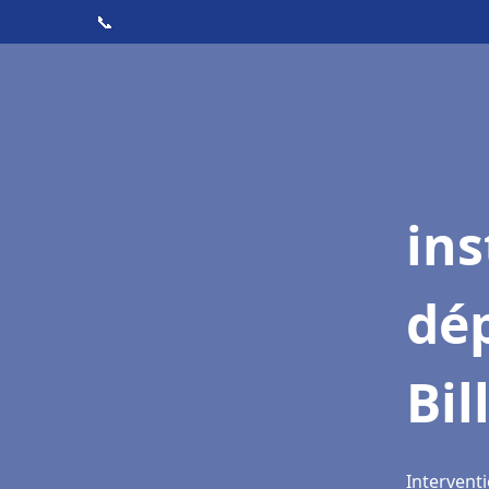
📞
ins
dé
Bil
Interventi