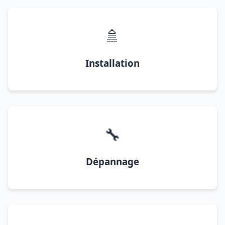
🚿
Installation
🔧
Dépannage