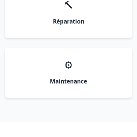
🔨
Réparation
⚙️
Maintenance