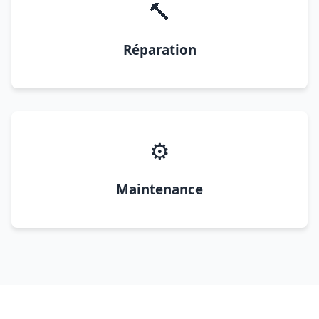
🔨
Réparation
⚙️
Maintenance