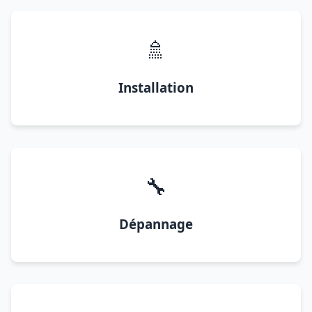
🚿
Installation
🔧
Dépannage