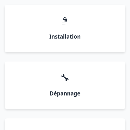
🚿
Installation
🔧
Dépannage