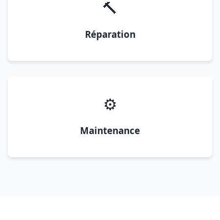
🔨
Réparation
⚙️
Maintenance