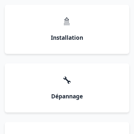
🚿
Installation
🔧
Dépannage