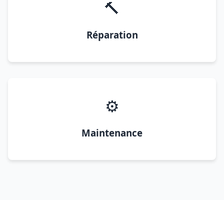
🔨
Réparation
⚙️
Maintenance