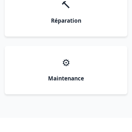
🔨
Réparation
⚙️
Maintenance