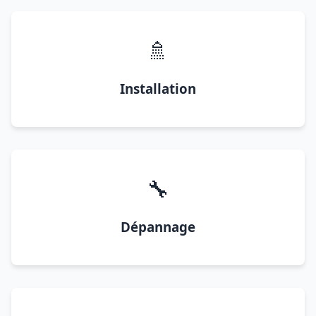
🚿
Installation
🔧
Dépannage