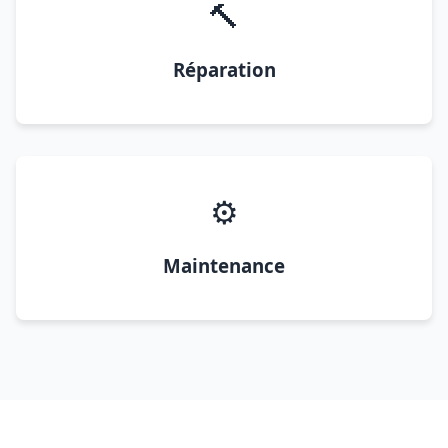
🔨
Réparation
⚙️
Maintenance