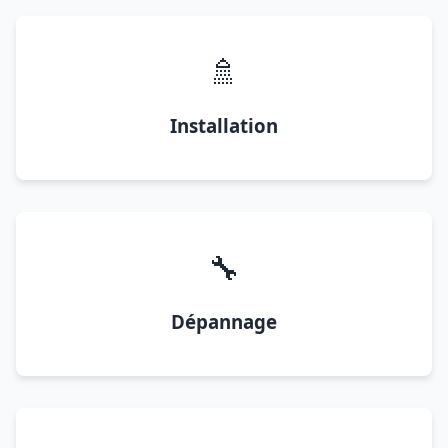
🚿
Installation
🔧
Dépannage