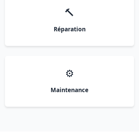
🔨
Réparation
⚙️
Maintenance