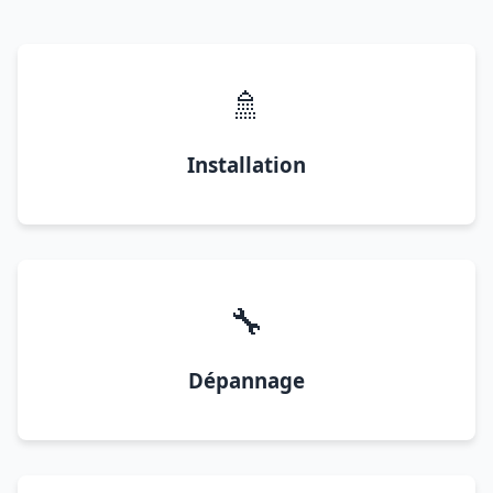
🚿
Installation
🔧
Dépannage