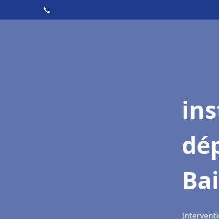
📞
ins
dé
Bai
Interventi