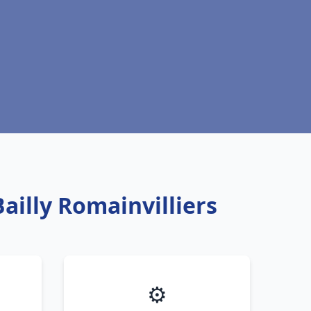
ailly Romainvilliers
⚙️