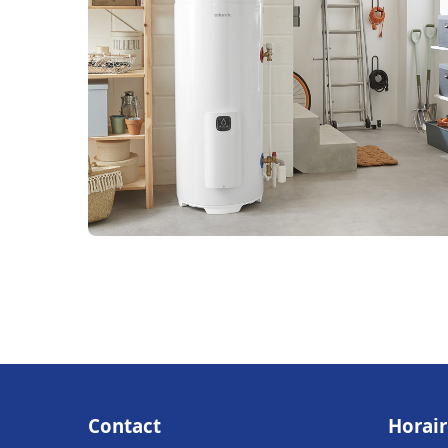
Contact
Horair