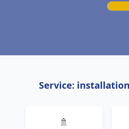
Service: installati
🚿