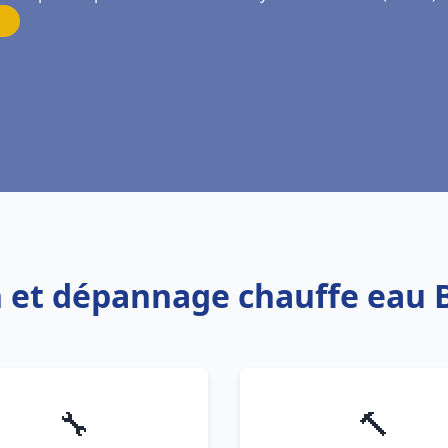
on et dépannage chauffe eau B
🔧
🔨