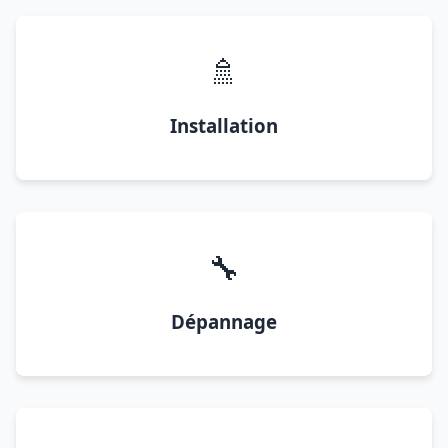
🚿
Installation
🔧
Dépannage