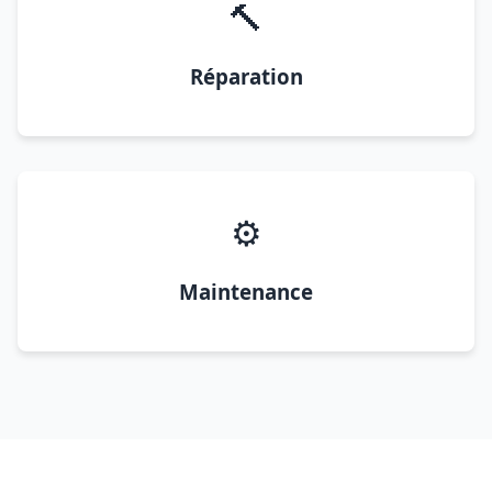
🔨
Réparation
⚙️
Maintenance