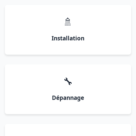
🚿
Installation
🔧
Dépannage