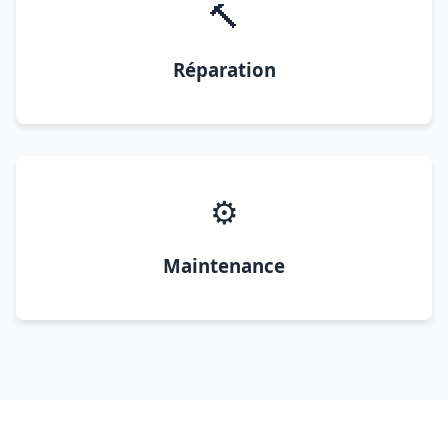
🔨
Réparation
⚙️
Maintenance