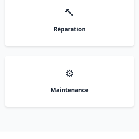
🔨
Réparation
⚙️
Maintenance