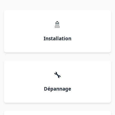
🚿
Installation
🔧
Dépannage