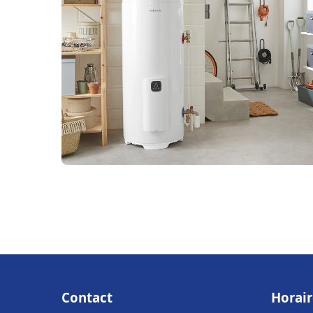
Contact
Horair