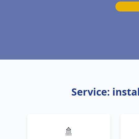
Service: inst
🚿