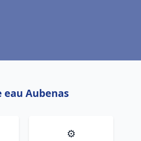
fe eau Aubenas
⚙️