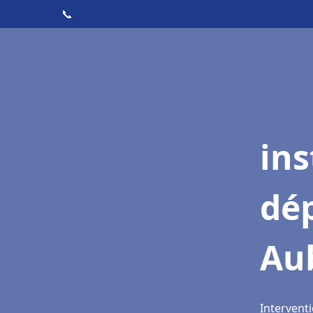
📞
ins
dé
Au
Intervent