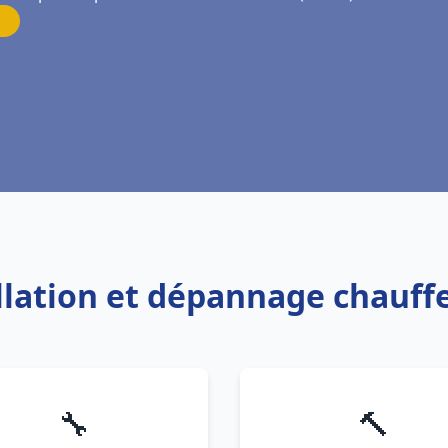
allation et dépannage chauf
🔧
🔨