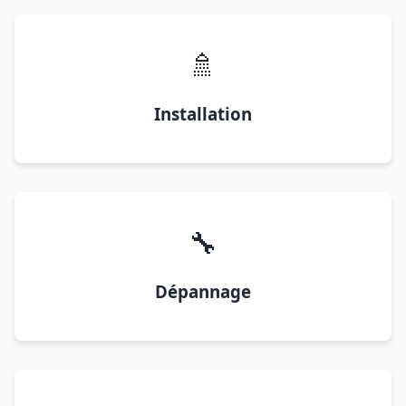
🚿
Installation
🔧
Dépannage