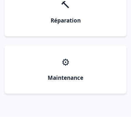
🔨
Réparation
⚙️
Maintenance