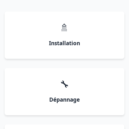
🚿
Installation
🔧
Dépannage