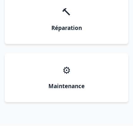
🔨
Réparation
⚙️
Maintenance