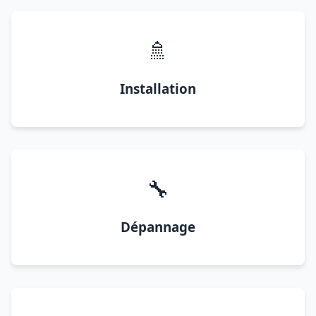
🚿
Installation
🔧
Dépannage