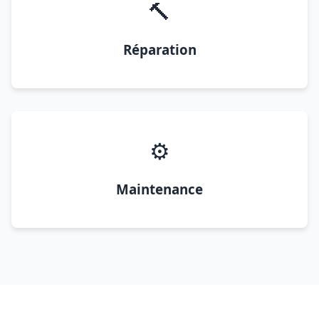
🔨
Réparation
⚙️
Maintenance