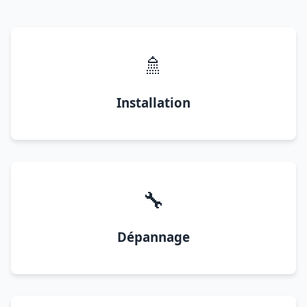
🚿
Installation
🔧
Dépannage