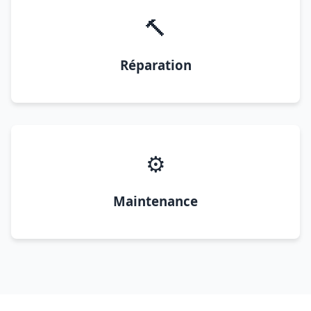
🔨
Réparation
⚙️
Maintenance