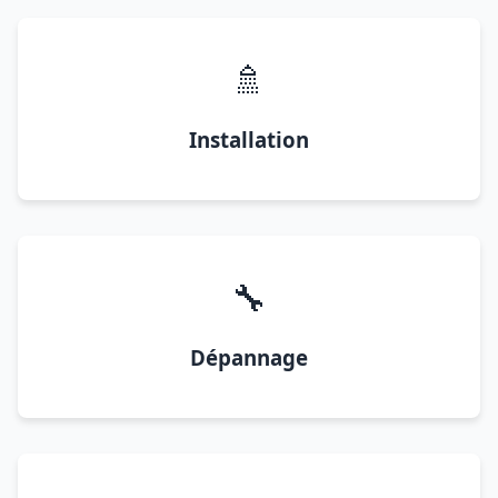
🚿
Installation
🔧
Dépannage