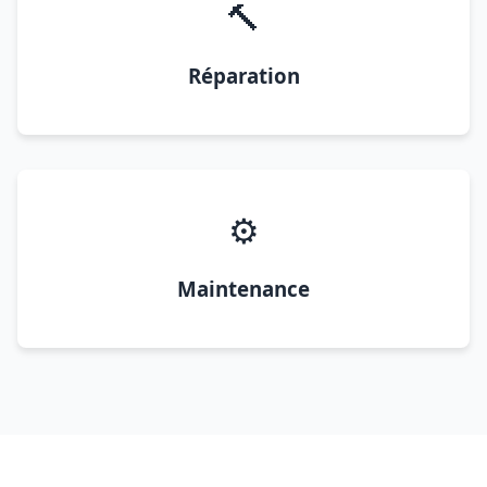
🔨
Réparation
⚙️
Maintenance