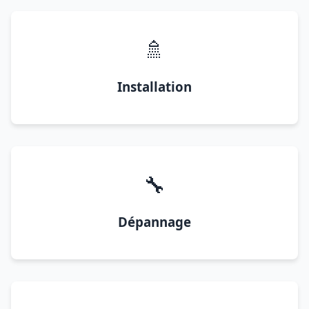
🚿
Installation
🔧
Dépannage