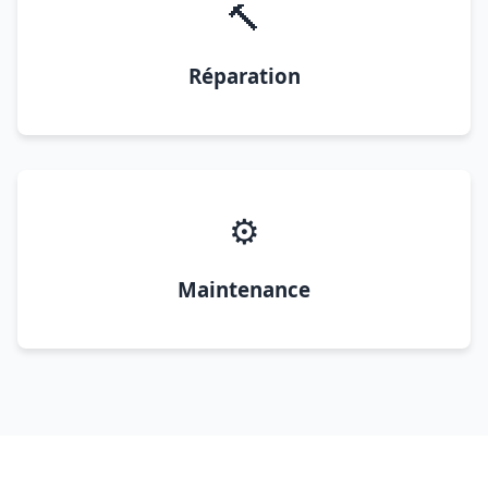
🔨
Réparation
⚙️
Maintenance