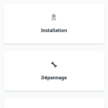
🚿
Installation
🔧
Dépannage