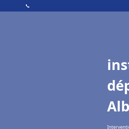
📞
ins
dé
Alb
Interventi