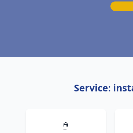
Service: ins
🚿