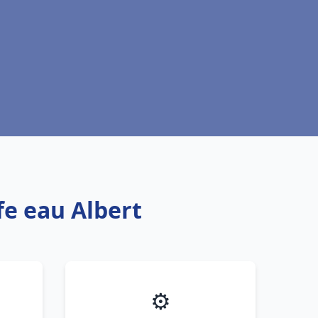
fe eau Albert
⚙️