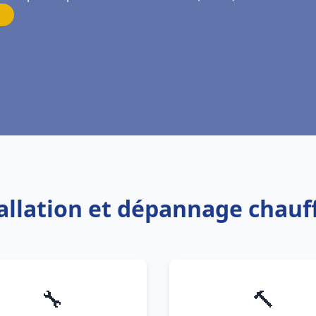
tallation et dépannage chauf
🔧
🔨