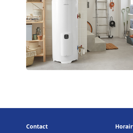
Contact
Horair