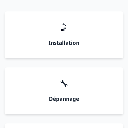
🚿
Installation
🔧
Dépannage