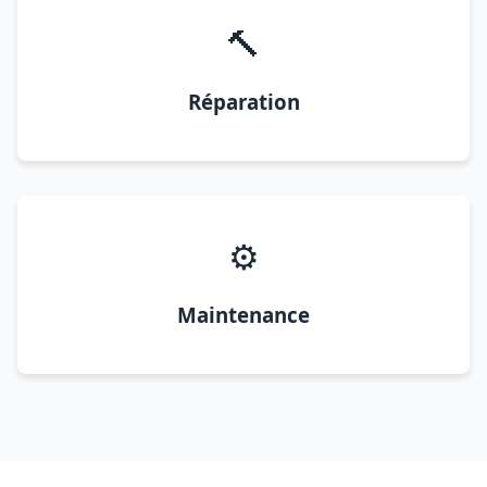
🔨
Réparation
⚙️
Maintenance