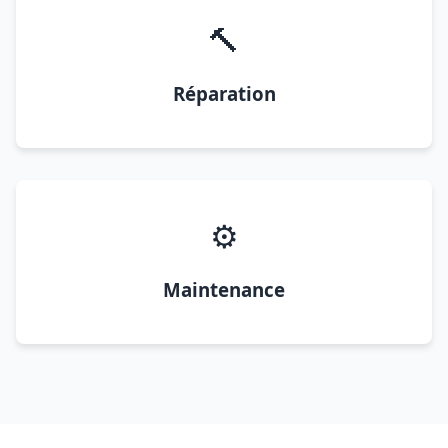
🔨
Réparation
⚙️
Maintenance