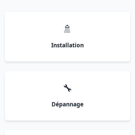
🚿
Installation
🔧
Dépannage