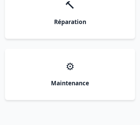
🔨
Réparation
⚙️
Maintenance