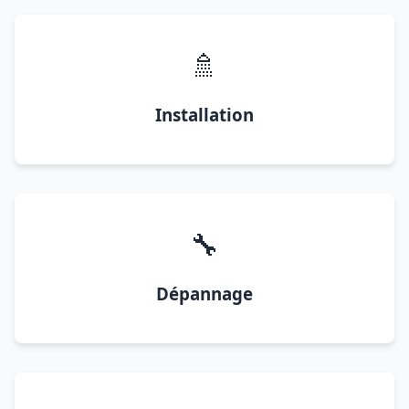
🚿
Installation
🔧
Dépannage