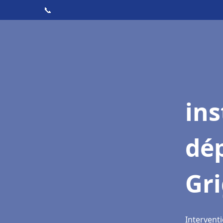
📞
ins
dé
Gr
Interventi