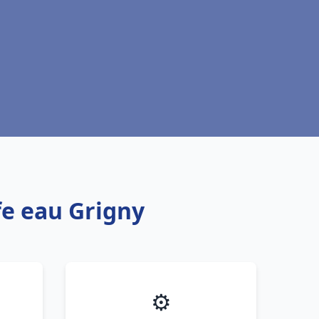
fe eau Grigny
⚙️