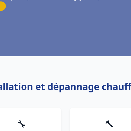
tallation et dépannage chauf
🔧
🔨