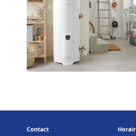
Contact
Horair