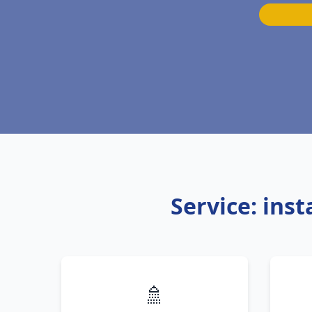
Service: ins
🚿