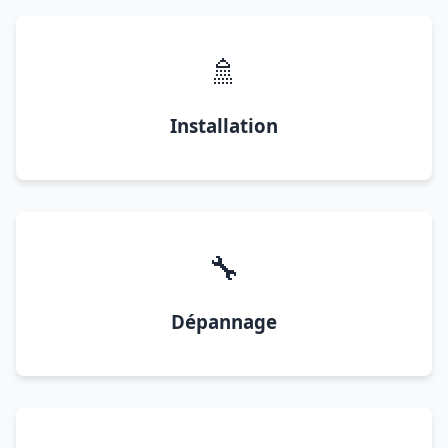
🚿
Installation
🔧
Dépannage