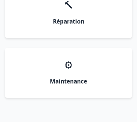
🔨
Réparation
⚙️
Maintenance