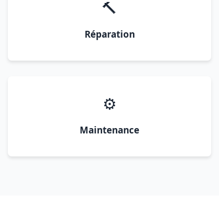
🔨
Réparation
⚙️
Maintenance