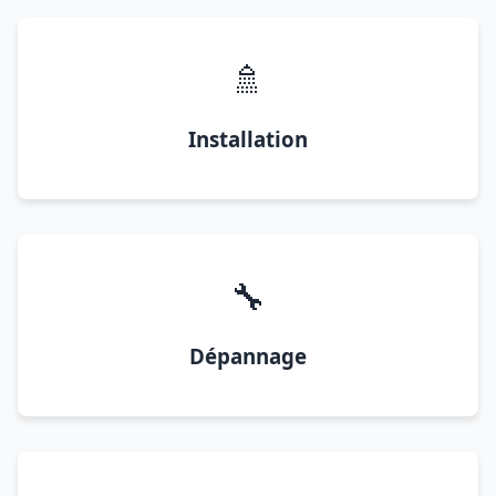
🚿
Installation
🔧
Dépannage