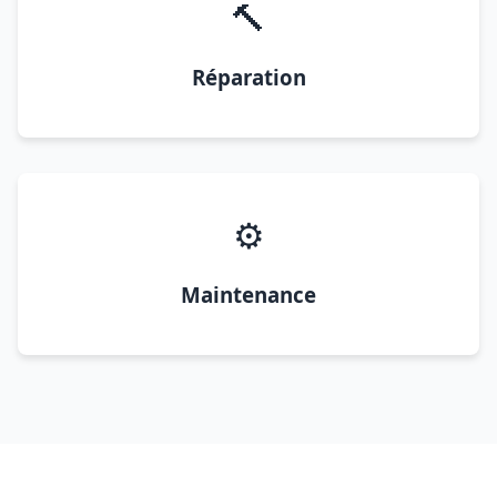
🔨
Réparation
⚙️
Maintenance