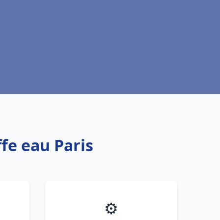
fe eau Paris
⚙️