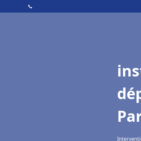
📞
ins
dé
Par
Interventi