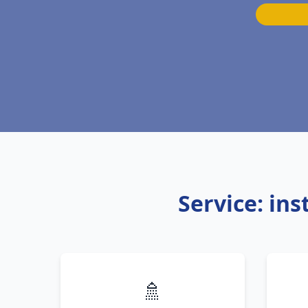
Service: in
🚿